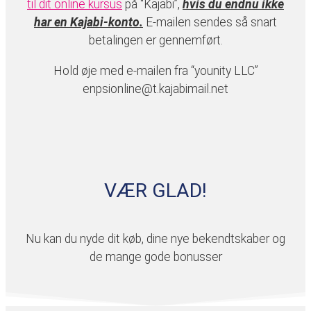
til dit online kursus
på “Kajabi”,
hvis du endnu ikke
har en Kajabi-konto.
E-mailen sendes så snart
betalingen er gennemført.
Hold øje med e-mailen fra “younity LLC”
enpsionline@t.kajabimail.net
VÆR GLAD!
Nu kan du nyde dit køb, dine nye bekendtskaber og
de mange gode bonusser