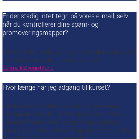
Er der stadig intet tegn på vores e-mail, selv
når du kontrollerer dine spam- og
promoveringsmapper?
Hvis du ikke har modtaget noget fra os i din indbakke efter
mere end to timer, skal du kontakte os på
denmark@younity.one
Hvor længe har jeg adgang til kurset?
Når det er åbent, forbliver alle lektioner permanent
tilgængelige for dig. Du kan få adgang til dem, når du vil,
gennemgå materialerne i dit eget tempo og gentage
materialet og hele kurset så mange gange som du vil og
på et tidspunkt, der passer dig bedst.