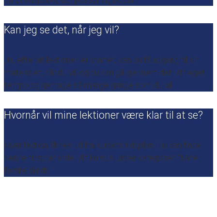
Kan jeg se det, når jeg vil?
Ja, efter at lektionen er startet, kan du få adgang til alt
materialet, når du vil, og du kan gå igennem det i dit eget
tempo og gentage så mange gange som du vil
Hvornår vil mine lektioner være klar til at se?
Hver lektion åbnes ud fra kursets tidsplan. Du kan finde
denne tidsplan inde i dit kursus under kategorien “Mine
første skridt…”.