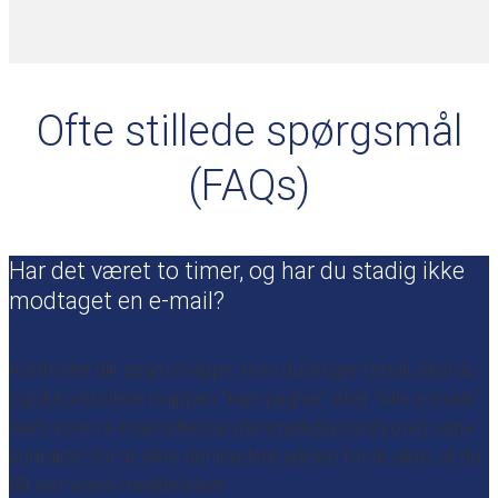
Ofte stillede spørgsmål
(FAQs)
Har det været to timer, og har du stadig ikke
modtaget en e-mail?
Kontroller din spam-mappe. Hvis du bruger Gmail, skal du
også kontrollere mappen “Kampagner” eller “Alle e-mails”.
Gem vores e-mail-adresse (denmark@younity.one) i dine
kontakter for at sikre den bedste ydelse for at sikre, at du
får vist vores meddelelser.